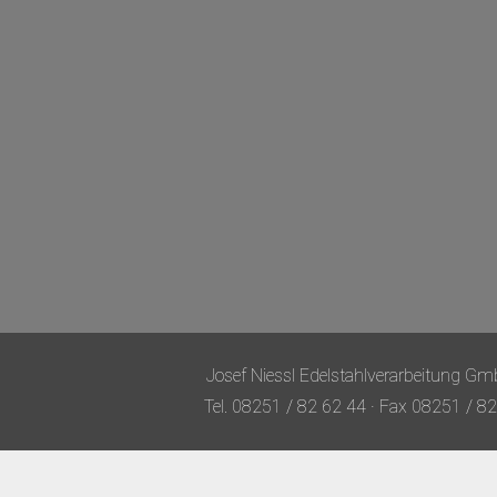
Josef Niessl Edelstahlverarbeitung Gm
Tel. 08251 / 82 62 44 · Fax 08251 / 82